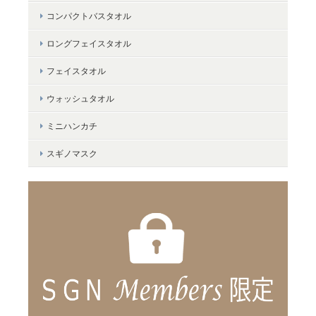
＜LifE＞バスタオル
コンパクトバスタオル
ネイビー
2024/01/16
ロングフェイスタオル
フェイスタオル
ウォッシュタオル
＜LifE＞バスタオル
ミニハンカチ
ベージュ
2024/01/16
スギノマスク
お祝いで頂いたものがとても気に入り自分でも購入しました。丈
夫でいつまでもふわふわで、ホテルに来ているような高級感を毎
日感じられて、幸せです。カラーバリエーションが増えたら更に
嬉しいです。
＜マカロンチェック＞バスタオル
マリン（水色）
2022/03/26