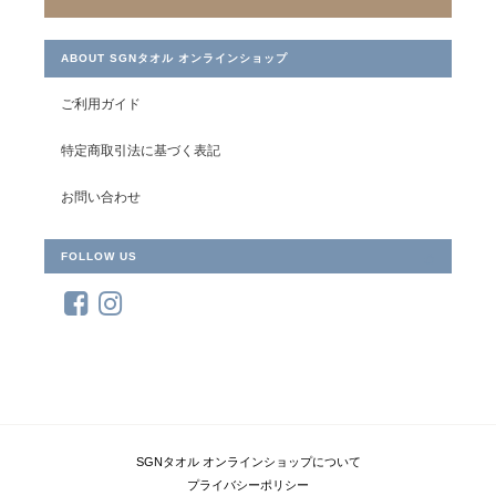
杉野様 たくさんのタオルをありがとうございました。
ABOUT SGNタオル オンラインショップ
ご利用ガイド
特定商取引法に基づく表記
＜LifE＞フェイスタオル
サーモンピンク
2021/06/28
お問い合わせ
私自身が商品を選びましたが、実際届くまで手触りや仕上がり状
FOLLOW US
態等チョット心配でしたが 全く余計な心配でした。リーズナブル
な価格で良い物を頂きました。 何よりも家内が商品を見るな
り ”これ いいね！”と高評価でした。ありがとうございました。
スギノマスク大人用（抗菌・防臭加工）
グリーン
2020/08/03
SGNタオル オンラインショップについて
プライバシーポリシー