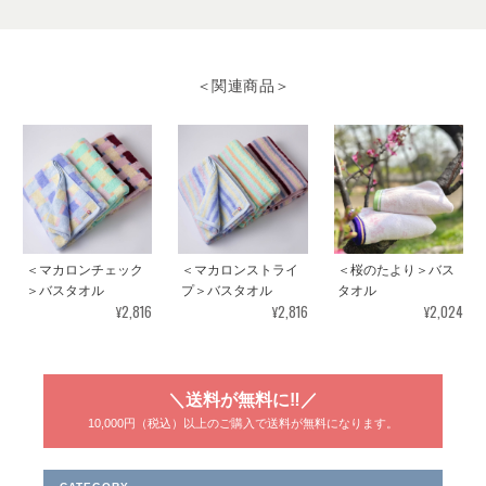
＜LifE＞バスタオル
サーモンピンク
2025/08/10
＜関連商品＞
プレゼント用に購入させていただきました。 早速、手配していた
だきありがとうございました。
＜ハッピーフレブル＞フェイスタオル
2025/08/08
＜マカロンチェック
＜マカロンストライ
＜桜のたより＞バス
＞バスタオル
プ＞バスタオル
タオル
¥2,816
¥2,816
¥2,024
＜Bella（ベラ）＞コンパクトバスタオル ～コスモス～
＼送料が無料に‼／
ベージュ
2025/04/20
10,000円（税込）以上のご購入で送料が無料になります。
暖色系のタオルが欲しくて購入しました。意外と鮮やかなオレン