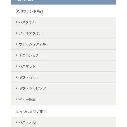
CATEGORY
ジとかイエローは少ないので、他のタオルと違って見つけやすい
のがいいです。勿論触り心地も肉厚でいいです！
SGNブランド商品
バスタオル
フェイスタオル
＜Bella（ベラ）＞コンパクトバスタオル ～コスモス～
イエロー
ウォッシュタオル
2025/03/08
ミニハンカチ
暖色の小さめのバスタオルをさがしていました。密度が詰まって
て色も綺麗だし、長く使えそうです！
バスマット
ギフトセット
ギフトラッピング
＜LifE＞フェイスタオル
ラベンダー
ベビー用品
2024/01/16
はっぴぃスワン商品
バスタオル