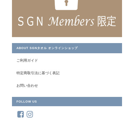
＜マカロンチェック＞バスタオル
マリン（水色）
2022/03/26
杉野様 たくさんのタオルをありがとうございました。
ABOUT SGNタオル オンラインショップ
ご利用ガイド
＜LifE＞フェイスタオル
サーモンピンク
2021/06/28
特定商取引法に基づく表記
私自身が商品を選びましたが、実際届くまで手触りや仕上がり状
お問い合わせ
態等チョット心配でしたが 全く余計な心配でした。リーズナブル
な価格で良い物を頂きました。 何よりも家内が商品を見るな
FOLLOW US
り ”これ いいね！”と高評価でした。ありがとうございました。
スギノマスク大人用（抗菌・防臭加工）