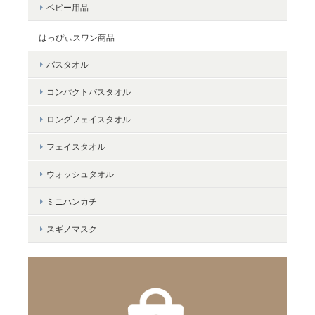
ベビー用品
はっぴぃスワン商品
＜LifE＞バスタオル
バスタオル
ネイビー
2024/01/16
コンパクトバスタオル
ロングフェイスタオル
フェイスタオル
＜LifE＞バスタオル
ウォッシュタオル
ベージュ
2024/01/16
ミニハンカチ
お祝いで頂いたものがとても気に入り自分でも購入しました。丈
スギノマスク
夫でいつまでもふわふわで、ホテルに来ているような高級感を毎
日感じられて、幸せです。カラーバリエーションが増えたら更に
嬉しいです。