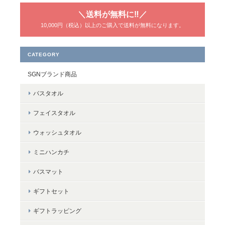
2025/04/20
＼送料が無料に‼／
10,000円（税込）以上のご購入で送料が無料になります。
暖色系のタオルが欲しくて購入しました。意外と鮮やかなオレン
ジとかイエローは少ないので、他のタオルと違って見つけやすい
のがいいです。勿論触り心地も肉厚でいいです！
CATEGORY
SGNブランド商品
バスタオル
＜Bella（ベラ）＞コンパクトバスタオル ～コスモス～
イエロー
フェイスタオル
2025/03/08
ウォッシュタオル
暖色の小さめのバスタオルをさがしていました。密度が詰まって
て色も綺麗だし、長く使えそうです！
ミニハンカチ
バスマット
ギフトセット
＜LifE＞フェイスタオル
ラベンダー
ギフトラッピング
2024/01/16