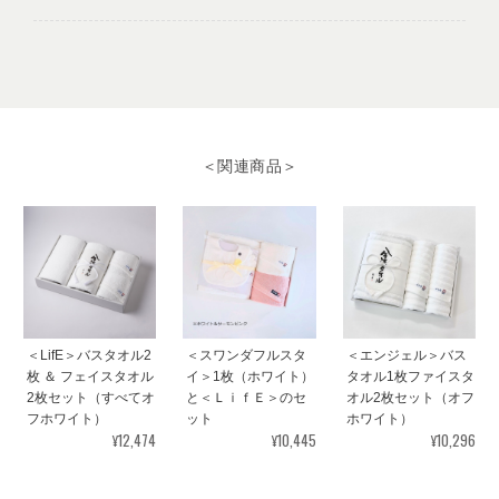
＜LifE＞バスタオル
サーモンピンク
2025/08/10
＜関連商品＞
プレゼント用に購入させていただきました。 早速、手配していた
だきありがとうございました。
＜ハッピーフレブル＞フェイスタオル
2025/08/08
＜LifE＞バスタオル2
＜スワンダフルスタ
＜エンジェル＞バス
枚 ＆ フェイスタオル
イ＞1枚（ホワイト）
タオル1枚ファイスタ
2枚セット（すべてオ
と＜ＬｉｆＥ＞のセ
オル2枚セット（オフ
フホワイト）
ット
ホワイト）
¥12,474
¥10,445
¥10,296
＜Bella（ベラ）＞コンパクトバスタオル ～コスモス～
ベージュ