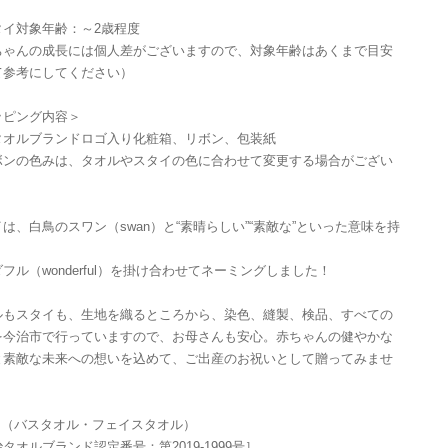
タイ対象年齢：～2歳程度
ちゃんの成長には個人差がございますので、対象年齢はあくまで目安
て参考にしてください）
ッピング内容＞
タオルブランドロゴ入り化粧箱、リボン、包装紙
ボンの色みは、タオルやスタイの色に合わせて変更する場合がござい
。
は、白鳥のスワン（swan）と“素晴らしい”“素敵な”といった意味を持
フル（wonderful）を掛け合わせてネーミングしました！
ルもスタイも、生地を織るところから、染色、縫製、検品、すべての
を今治市で行っていますので、お母さんも安心。赤ちゃんの健やかな
と素敵な未来への想いを込めて、ご出産のお祝いとして贈ってみませ
？
fE]（バスタオル・フェイスタオル）
タオルブランド認定番号：第2019-1999号］