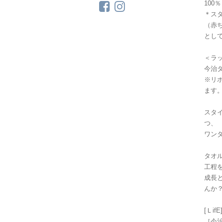
100％
＊ス
（赤
とし
＜ラ
今治
※リ
ます
スタイ
つ、
ワンダ
タオ
工程
成長
んか
[Ｌi
［今治