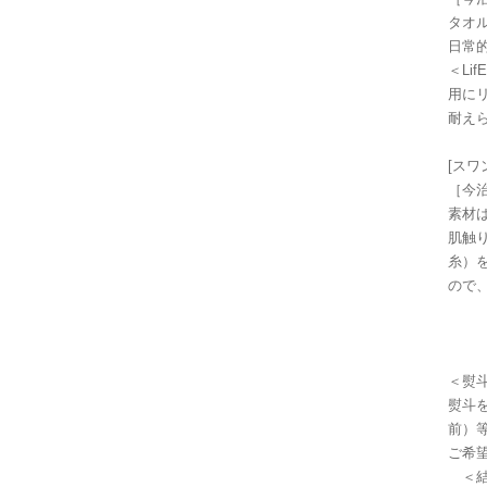
タオ
日常
＜L
用に
耐え
[ス
［今治
素材
肌触
糸）
ので
＜熨
熨斗
前）
ご希
＜結