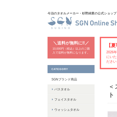
今治のタオルメーカー・杉野綿業の公式ショッ
＼送料が無料に‼／
【夏
10,000円（税込）以上のご購
202
入で送料が無料になります。
にいた
ださい
CATEGORY
SGNブランド商品
＜
バスタオル
ト
フェイスタオル
ウォッシュタオル