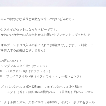
ちゃんの健やかな成長と素敵な未来への想いを込めて～
ルとスタイがセットになったベビーギフト。
くかわいいカラーの組み合わせはお祝いやプレゼントにぴったりで
タオルブランドロゴ入りの箱に入れてお届けいたします。（別途ラッ
グを購入する必要はございません）
品内容について＞
ワンダフルスタイ1枚（オレンジ）
fE バスタオル 1枚（オフホワイト）
ifE フェイスタオル 2枚（オフホワイト・サーモンピンク）
ズ：バスタオル 約60×125cm、フェイスタオル 約34×88cm
イ（首下）縦約16㎝×横約24㎝、（首回り）約28㎝～29㎝
：タオル綿 100％、スタイ本体→綿100％、ボタン→ポリアセタール