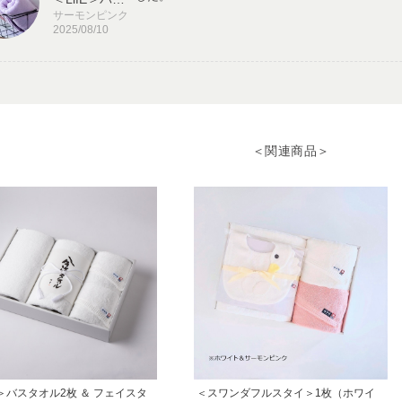
サーモンピンク
2025/08/10
＜ハッピーフレブル＞フェイスタオル
2025/08/08
＜関連商品＞
暖色系のタオルが欲しくて購入しました。意外と
ので、他のタオルと違って見つけやすいのがいい
＜Bella（ベラ）＞コンパクトバスタオル ～コスモス～
ベージュ
2025/04/20
暖色の小さめのバスタオルをさがしていました。
えそうです！
＜Bella（ベラ）＞コンパクトバスタオル ～コスモス～
イエロー
2025/03/08
fE＞バスタオル2枚 ＆ フェイスタ
＜スワンダフルスタイ＞1枚（ホワイ