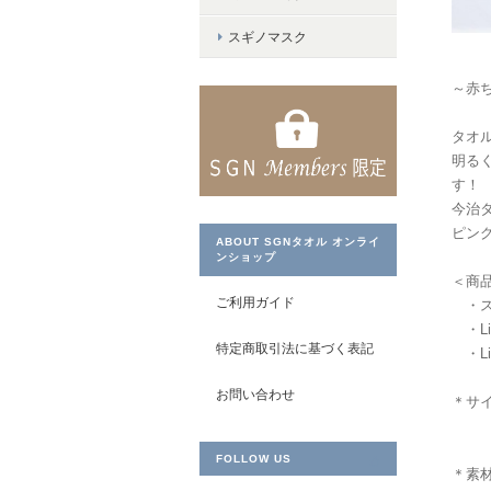
スギノマスク
～赤
タオ
明る
す！
今治
ピン
ABOUT SGNタオル オンライ
ンショップ
＜商
ご利用ガイド
・ス
・Li
特定商取引法に基づく表記
・L
お問い合わせ
＊サイ
スタ
FOLLOW US
＊素材