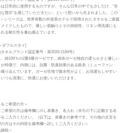
ルは日常的に使用するものですが、そんな日常の中でも少しだけ、“非
的な贅沢”を感じていただきたい、という想いから生まれました。この
ifE＞シリーズは、世界有数の外資系ホテルで採用されたタオルをご家庭
リメイクしたもので、優しい肌触りとその持続性、リネン用洗濯にも
られる耐久性を兼ね備えています。
ワンダフルスタイ]
タオルブランド認定番号：第2020-2194号］
は、綿100％の2重4層ガーゼです。綿糸ガーゼ独自の柔らかさと優しい
りが特徴で、内側には、抗菌・防臭効果のある銀糸（ミューファン
を織り込んでいます。ガーゼ生地で吸水性がよく、お洗濯もしやすい
、いつも清潔に、快適にお使いいただけます。
斗をご希望の方＞
をご希望の方は備考欄にのし表書き、名入れ（水引の下に記載する名
等をご入力ください。（以下は、表書きの参考です。その他の文言を
望の方はその内容を備考欄へ詳しくご入力ください）
婚祝＞