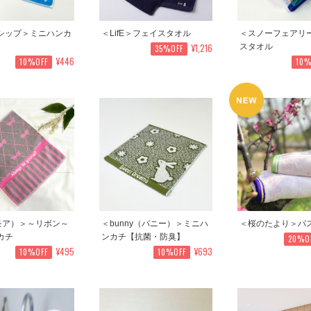
シップ＞ミニハンカ
＜LifE＞フェイスタオル
＜スノーフェアリ
¥1,216
スタオル
35%OFF
¥446
10%OFF
10%
（モア）＞～リボン～
＜bunny（バニー）＞ミニハ
＜桜のたより＞バ
カチ
ンカチ【抗菌・防臭】
20%O
¥495
¥693
10%OFF
10%OFF