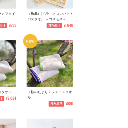
ー＞フェイ
＜Bella（ベラ）＞コンパクト
バスタオル ～コスモス～
¥693
¥1,848
OFF
20%OFF
スタオル
＜桜のたより＞フェイスタオ
¥2,024
ル
FF
¥880
20%OFF