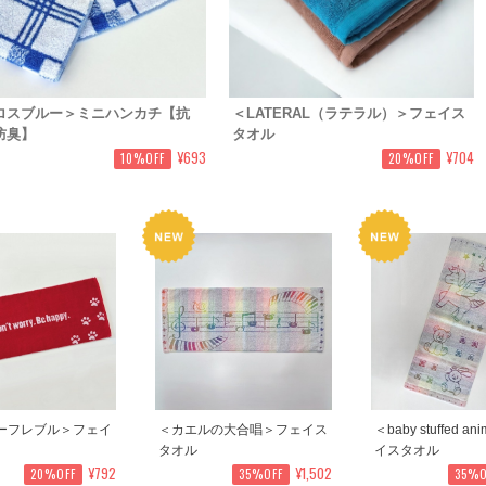
ロスブルー＞ミニハンカチ【抗
＜LATERAL（ラテラル）＞フェイス
防臭】
タオル
¥693
¥704
10%OFF
20%OFF
ーフレブル＞フェイ
＜カエルの大合唱＞フェイス
＜baby stuffed a
タオル
イスタオル
¥792
¥1,502
20%OFF
35%OFF
35%O