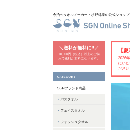
今治のタオルメーカー・杉野綿業の公式ショッ
＼送料が無料に‼／
【夏
10,000円（税込）以上のご購
202
入で送料が無料になります。
にいた
ださい
CATEGORY
SGNブランド商品
バスタオル
フェイスタオル
ウォッシュタオル