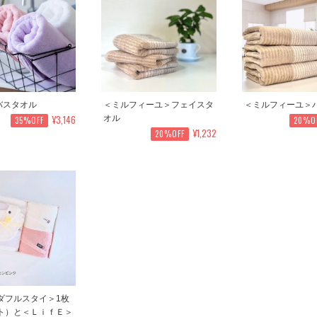
＞バスタオル
＜ミルフィーユ＞フェイスタ
＜ミルフィーユ＞
¥3,146
オル
35%OFF
20%O
¥1,232
20%OFF
ダフルスタイ＞1枚
ト）と＜ＬｉｆＥ＞