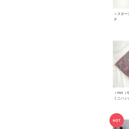
＜スター
チ
＜moi
ミニハン