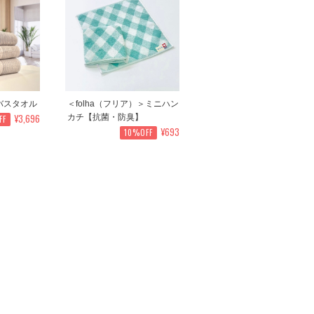
バスタオル
＜folha（フリア）＞ミニハン
¥3,696
カチ【抗菌・防臭】
FF
¥693
10%OFF